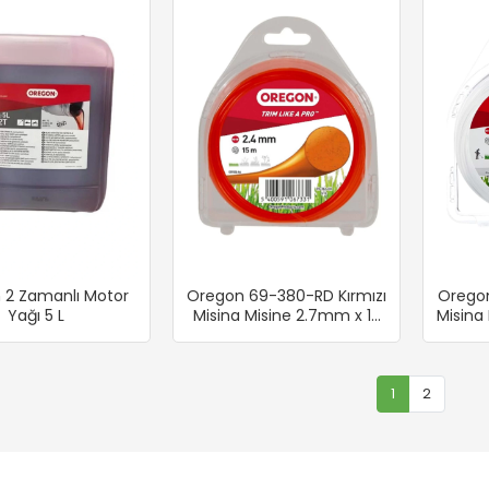
 2 Zamanlı Motor
Oregon 69-380-RD Kırmızı
Orego
Yağı 5 L
Misina Misine 2.7mm x 15
Misina
m
1
2