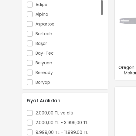
Adige
Alpina
Aspartox
Bartech
Başar
Bay-Tec
Beıyuan
Oregon K
Beready
Makar
Boryap
Brofar
Fiyat Aralıkları
Bursa Tohum
Carlton
2.000,00 TL ve altı
Catpower
2.000,00 TL - 3.999,00 TL
Cifarelli
9.999,00 TL - 11.999,00 TL