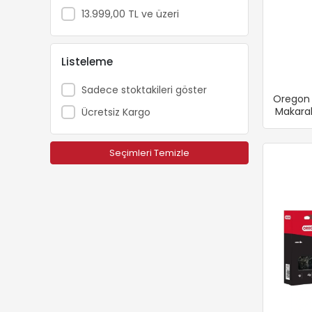
Dakkin
13.999,00 TL ve üzeri
Echo
Ekolojik Tarım
Listeleme
Energy
Sadece stoktakileri göster
Oregon 
Fibrodem
Makaral
Ücretsiz Kargo
First
Fiskars
Seçimleri Temizle
Fırat
Fırtına
Fıskars
GMT
Grass Mixture
Husqvarna
Kawasaki