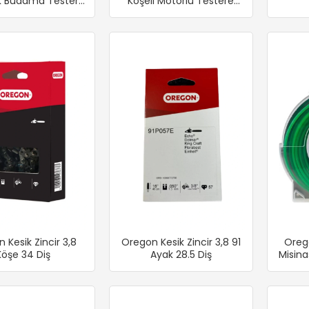
k Budama Testere
Köşeli Motorlu Testere
Zinciri
Zinciri
 Kesik Zincir 3,8
Oregon Kesik Zincir 3,8 91
Oreg
Köşe 34 Diş
Ayak 28.5 Diş
Misina
mm