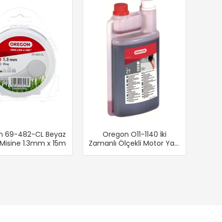
n 69-482-CL Beyaz
Oregon O11-1140 İki
 Misine 1.3mm x 15m
Zamanlı Ölçekli Motor Yağı
1 Lt