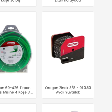
Köşe 36 Diş
Dizlik Koruyucu
on 69-426 Tırpan
Oregon Zincir 3/8 - 91 0,50
sı Misine 4 Köşe 3.3
Ayak Yuvarlak
 40 Mt (Yeşil)