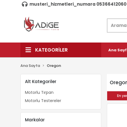
musteri_hizmetleri_numara 05366412060
KATEGORİLER
Ana Say
Ana Sayfa
Oregon
Alt Kategoriler
Orego
Motorlu Tırpan
En yen
Motorlu Testereler
Markalar