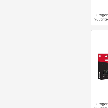
Lubex
Marmara
Oregon
Nylgrass
Yuvarla
Oleomac
Oregon
Palmera
Scheppach
Senıx
Sgs
Smk
Stihl
Stil
Tasuka
Tecomec
Oregon