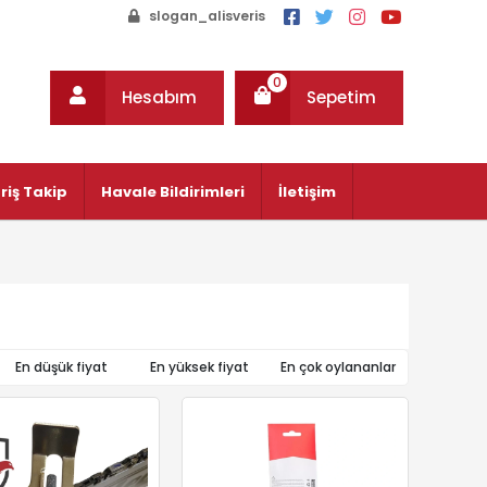
slogan_alisveris
0
Hesabım
Sepetim
riş Takip
Havale Bildirimleri
İletişim
En düşük fiyat
En yüksek fiyat
En çok oylananlar