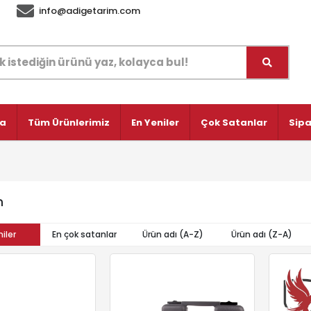
info@adigetarim.com
fa
Tüm Ürünlerimiz
En Yeniler
Çok Satanlar
Sipa
n
iler
En çok satanlar
Ürün adı (A-Z)
Ürün adı (Z-A)