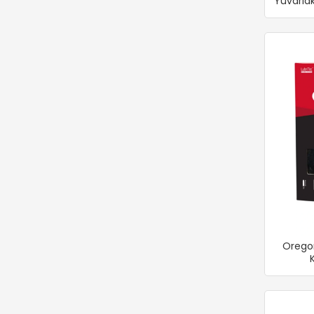
Yuvarla
Vallorbe
Veta
Yapar
Ypr
Zomax
Oregon