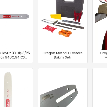
ılavuz 33 Diş 3/25
Oregon Motorlu Testere
Oreg
alı 940C,941CX
Bakım Seti
M
Proam