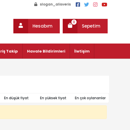
slogan_alisveris
0
Hesabım
Sepetim
riş Takip
Havale Bildirimleri
İletişim
En düşük fiyat
En yüksek fiyat
En çok oylananlar