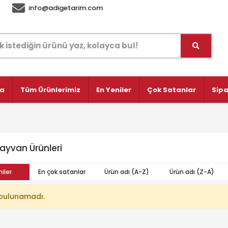
info@adigetarim.com
fa
Tüm Ürünlerimiz
En Yeniler
Çok Satanlar
Sipa
ayvan Ürünleri
iler
En çok satanlar
Ürün adı (A-Z)
Ürün adı (Z-A)
bulunamadı.