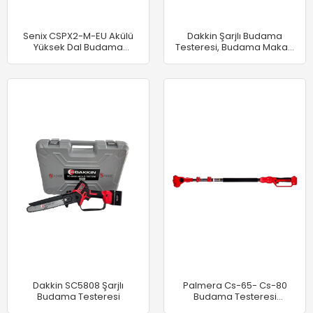
Senix CSPX2-M-EU Akülü
Dakkin Şarjlı Budama
Yüksek Dal Budama
Testeresi, Budama Makası
Testeresi 4.0Ah
ve Uzatma Kolu Tam Set
Dakkin SC5808 Şarjlı
Palmera Cs-65- Cs-80
Budama Testeresi
Budama Testeresi
Teleskopik Kol