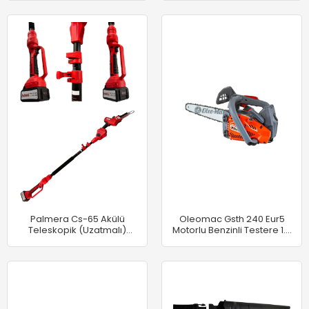
Palmera Cs-65 Akülü
Oleomac Gsth 240 Eur5
Teleskopik (Uzatmalı)
Motorlu Benzinli Testere 1.2
Yüksek Dal Budama
Hp (İnce Pala)
Testeresi