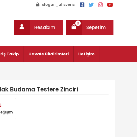
slogan_alisveris
0
Hesabım
Sepetim
riş Takip
Havale Bildirimleri
İletişim
lak Budama Testere Zinciri
Değişim