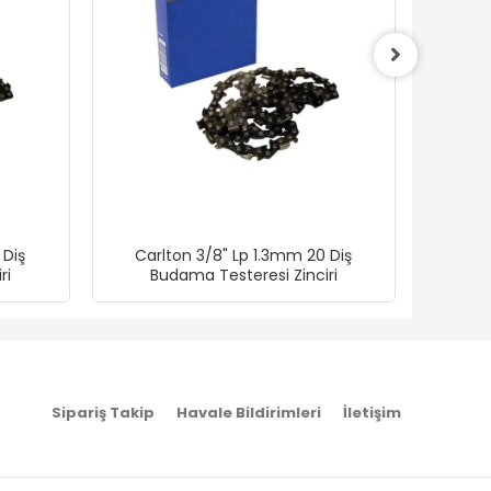
 Diş
Carlton 3/8" Lp 1.3mm 20 Diş
Veta 1
ri
Budama Testeresi Zinciri
Akül
Sipariş Takip
Havale Bildirimleri
İletişim