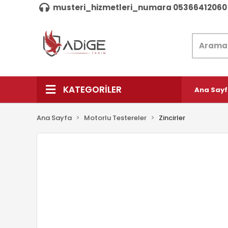
musteri_hizmetleri_numara 05366412060
KATEGORİLER
Ana Say
Ana Sayfa
Motorlu Testereler
Zincirler