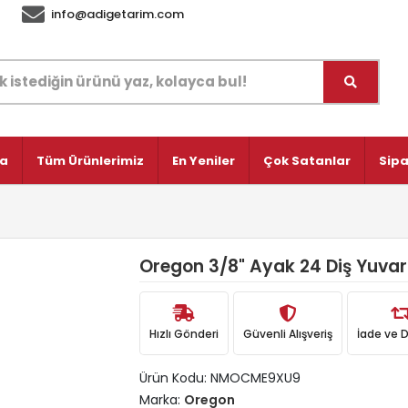
info@adigetarim.com
fa
Tüm Ürünlerimiz
En Yeniler
Çok Satanlar
Sipa
Oregon 3/8" Ayak 24 Diş Yuvar
Hızlı Gönderi
Güvenli Alışveriş
İade ve 
Ürün Kodu:
NMOCME9XU9
Marka:
Oregon