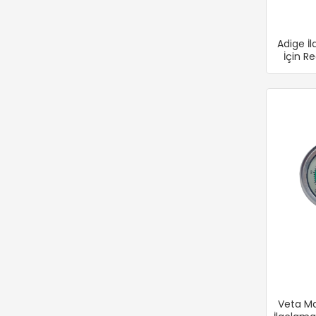
Adige İ
İçin R
Veta Ma