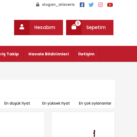
slogan_alisveris
0
Hesabım
Sepetim
riş Takip
Havale Bildirimleri
İletişim
En düşük fiyat
En yüksek fiyat
En çok oylananlar