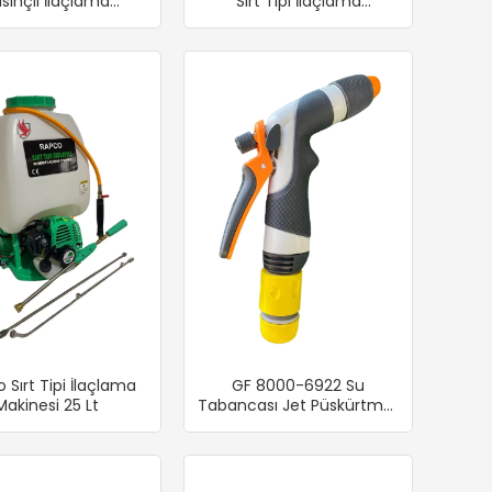
sınçlı İlaçlama
Sırt Tipi İlaçlama
bancası 30 Cm
Atomizörü Üflemeli 14 Litre
 Sırt Tipi İlaçlama
GF 8000-6922 Su
Makinesi 25 Lt
Tabancası Jet Püskürtmeli
Hortum Adaptörü Dahil