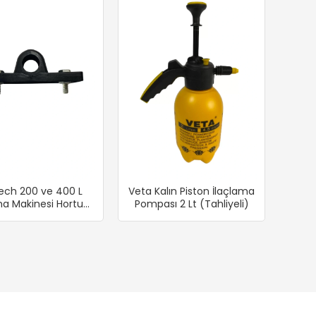
ech 200 ve 400 L
Veta Kalın Piston İlaçlama
ma Makinesi Hortum
Pompası 2 Lt (Tahliyeli)
akarası Ayağı