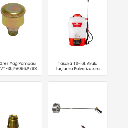
Gres Yağ Pompası
Tasuka TS-16L Akülü
,VT-30,PA096,P768
İlaçlama Pülverizatörü
Lithium 4.0 Ah