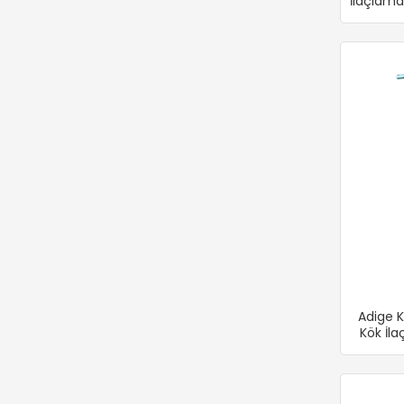
İlaçlama
Adige K
Kök İl