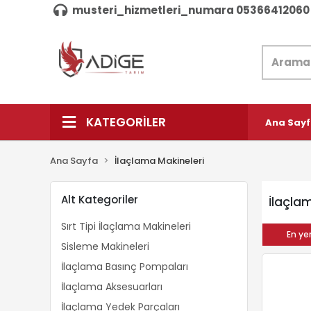
musteri_hizmetleri_numara 05366412060
KATEGORİLER
Ana Say
Ana Sayfa
İlaçlama Makineleri
Alt Kategoriler
İlaçla
Sırt Tipi İlaçlama Makineleri
En yen
Sisleme Makineleri
İlaçlama Basınç Pompaları
İlaçlama Aksesuarları
İlaçlama Yedek Parçaları