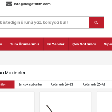
info@adigetarim.com
fa
Tüm Ürünlerimiz
En Yeniler
Çok Satanlar
Sipa
ma Makineleri
iler
En çok satanlar
Ürün adı (A-Z)
Ürün adı (Z-A)