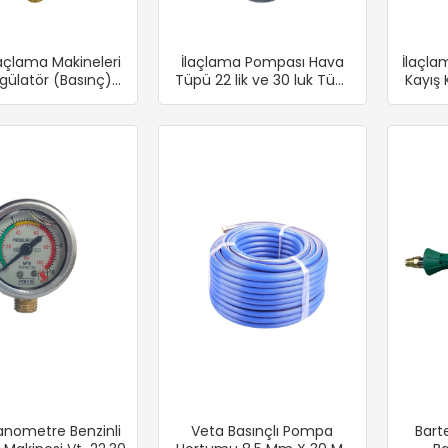
laçlama Makineleri
İlaçlama Pompası Hava
İlaçl
egülatör (Basınç)
Tüpü 22 lik ve 30 luk Tüm
Kayış
Vanası
Modeller
nometre Benzinli
Veta Basınçlı Pompa
Bart