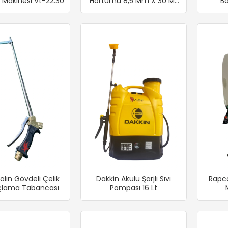
 Makinesi Vt-22.30
Hortumu 8,5 Mm X 30 Mt
Ba
(Mavi)
Ta
alın Gövdeli Çelik
Dakkin Akülü Şarjlı Sıvı
Rapco
açlama Tabancası
Pompası 16 Lt