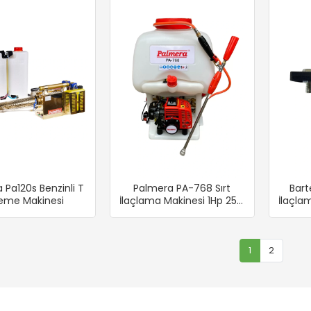
 Pa120s Benzinli T
Palmera PA-768 Sırt
Bart
leme Makinesi
İlaçlama Makinesi 1Hp 25Lt
İlaçla
Pülverizatör
M
1
2