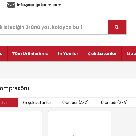
info@adigetarim.com
fa
Tüm Ürünlerimiz
En Yeniler
Çok Satanlar
Sipa
Kompresörü
iler
En çok satanlar
Ürün adı (A-Z)
Ürün adı (Z-A)