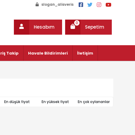
slogan_alisveris
0
Hesabım
Sepetim
riş Takip
Havale Bildirimleri
İletişim
En düşük fiyat
En yüksek fiyat
En çok oylananlar