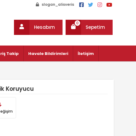
slogan_alisveris
0
Hesabım
Sepetim
riş Takip
Havale Bildirimleri
İletişim
ik Koruyucu
Değişim