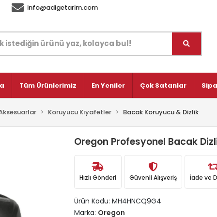
info@adigetarim.com
fa
Tüm Ürünlerimiz
En Yeniler
Çok Satanlar
Sipa
Aksesuarlar
Koruyucu Kıyafetler
Bacak Koruyucu & Dizlik
Oregon Profesyonel Bacak Dizl
Hızlı Gönderi
Güvenli Alışveriş
İade ve 
Ürün Kodu:
MH4HNCQ9G4
Marka:
Oregon