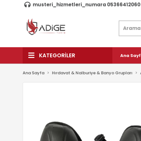
musteri_hizmetleri_numara 05366412060
KATEGORİLER
Ana Say
Ana Sayfa
Hırdavat & Nalburiye & Banyo Grupları