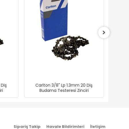
 Diş
Carlton 3/8" Lp 1.3mm 20 Diş
Veta 1
ri
Budama Testeresi Zinciri
Akül
Sipariş Takip
Havale Bildirimleri
İletişim