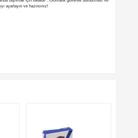
landa taşnmak için idealdir . Otomatik güvenlik durdurması ve
ıyı ayarlayın ve hazırsınız!