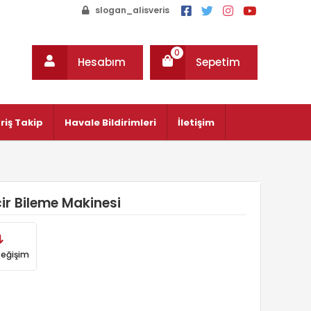
slogan_alisveris
0
Hesabım
Sepetim
riş Takip
Havale Bildirimleri
İletişim
ir Bileme Makinesi
Değişim