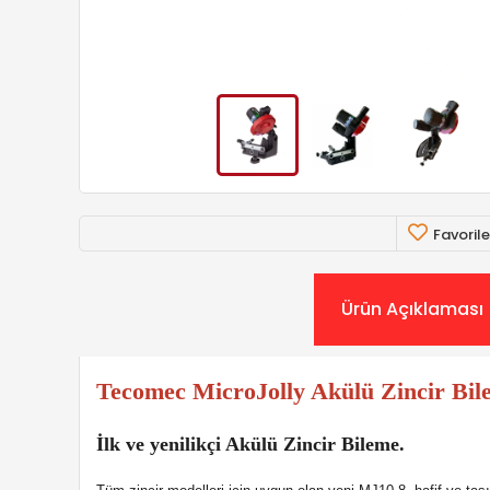
Favorile
Ürün Açıklaması
Tecomec MicroJolly Akülü Zincir Bi
İlk ve yenilikçi Akülü Zincir Bileme.