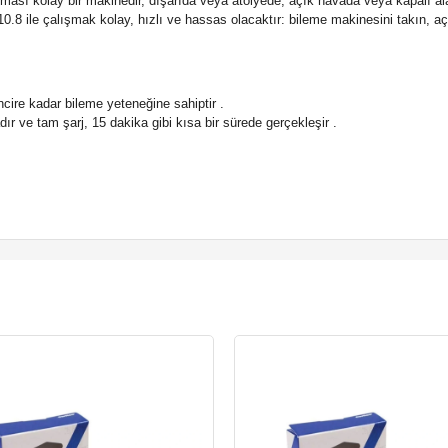
şıması kolay bir makinedir, dışarıda veya atölyede, açık havada veya kapalı a
.8 ile çalışmak kolay, hızlı ve hassas olacaktır: bileme makinesini takın, aç
ncire kadar bileme yeteneğine sahiptir .
dır ve tam şarj, 15 dakika gibi kısa bir sürede gerçekleşir .