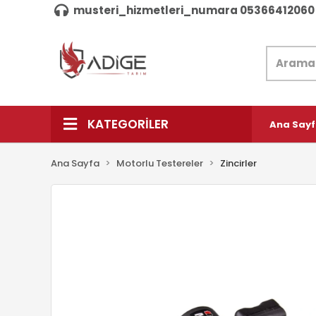
musteri_hizmetleri_numara 05366412060
KATEGORİLER
Ana Say
Ana Sayfa
Motorlu Testereler
Zincirler