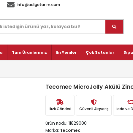
info@adigetarim.com
fa
Tüm Ürünlerimiz
En Yeniler
Çok Satanlar
Sipa
Tecomec MicroJolly Akülü Zinc
Hızlı Gönderi
Güvenli Alışveriş
İade ve 
Ürün Kodu:
11829000
Marka:
Tecomec