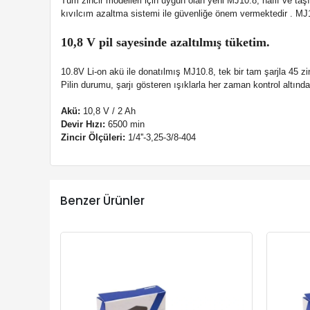
Tüm zincir modelleri için uygun olan yeni MJ10.8, hafif ve ta
kıvılcım azaltma sistemi ile güvenliğe önem vermektedir . MJ10
10,8 V pil sayesinde azaltılmış tüketim.
10.8V Li-on akü ile donatılmış MJ10.8, tek bir tam şarjla 45 zi
Pilin durumu, şarjı gösteren ışıklarla her zaman kontrol altında
Akü:
10,8 V / 2 Ah
Devir Hızı:
6500 min
Zincir Ölçüleri:
1/4''-3,25-3/8-404
Benzer Ürünler