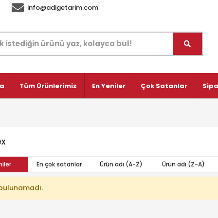
info@adigetarim.com
fa
Tüm Ürünlerimiz
En Yeniler
Çok Satanlar
Sipa
ex
iler
En çok satanlar
Ürün adı (A-Z)
Ürün adı (Z-A)
bulunamadı.