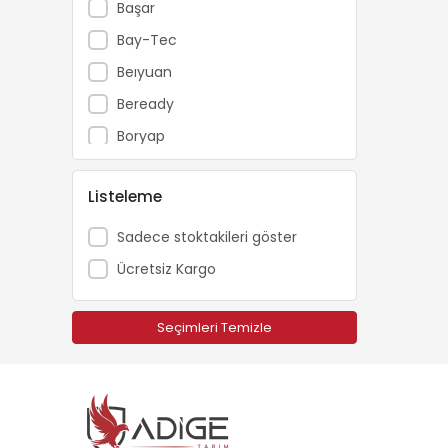
Başar
Bay-Tec
Beıyuan
Beready
Boryap
Brofar
Listeleme
Bursa Tohum
Carlton
Sadece stoktakileri göster
Catpower
Ücretsiz Kargo
Cifarelli
Dakkin
Seçimleri Temizle
Echo
Ekolojik Tarım
Energy