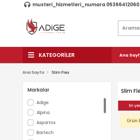
musteri_hizmetleri_numara 05366412060
KATEGORİLER
Ana Say
Ana Sayfa
Slim Flex
Markalar
Slim Fl
Adige
En yen
Alpina
Ürün 
Aspartox
Bartech