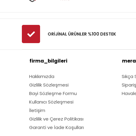
Fibrodem
First
Fiskars
Fırat
ORİJİNAL ÜRÜNLER %100 DESTEK
Fırtına
Fıskars
firma_bilgileri
mera
GMT
Grass Mixture
Hakkımızda
Sıkça 
Husqvarna
Gizlilik Sözleşmesi
Sipari
Kawasaki
Bayi Sözleşme Formu
Havale 
Lubex
Kullanıcı Sözleşmesi
Marmara
İletişim
Gizlilik ve Çerez Politikası
Nylgrass
Garanti ve İade Koşulları
Oleomac