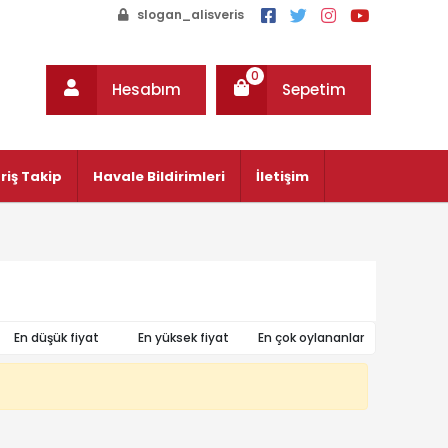
slogan_alisveris
0
Hesabım
Sepetim
riş Takip
Havale Bildirimleri
İletişim
En düşük fiyat
En yüksek fiyat
En çok oylananlar