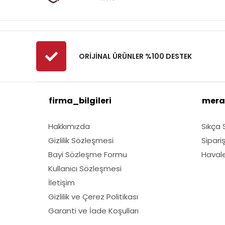
Fibrodem
First
Fiskars
Fırat
ORİJİNAL ÜRÜNLER %100 DESTEK
Fırtına
Fıskars
firma_bilgileri
mera
GMT
Grass Mixture
Hakkımızda
Sıkça 
Husqvarna
Gizlilik Sözleşmesi
Sipari
Kawasaki
Bayi Sözleşme Formu
Havale 
Lubex
Kullanıcı Sözleşmesi
Marmara
İletişim
Gizlilik ve Çerez Politikası
Nylgrass
Garanti ve İade Koşulları
Oleomac