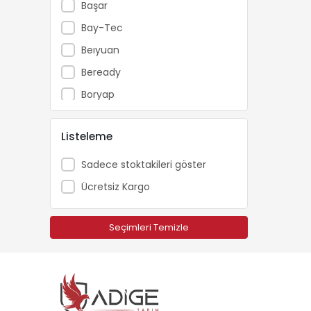
Başar
Bay-Tec
Beıyuan
Beready
Boryap
Brofar
Listeleme
Bursa Tohum
Carlton
Sadece stoktakileri göster
Catpower
Ücretsiz Kargo
Cifarelli
Dakkin
Seçimleri Temizle
Echo
Ekolojik Tarım
Energy