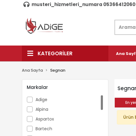
musteri_hizmetleri_numara 05366412060
KATEGORİLER
Ana Say
Ana Sayfa
Segnan
Markalar
Segna
Adige
En yen
Alpina
Ürün 
Aspartox
Bartech