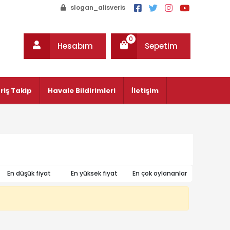
slogan_alisveris
0
Hesabım
Sepetim
riş Takip
Havale Bildirimleri
İletişim
En düşük fiyat
En yüksek fiyat
En çok oylananlar