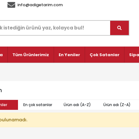
info@adigetarim.com
fa
Tüm Ürünlerimiz
En Yeniler
Çok Satanlar
Sipa
n
iler
En çok satanlar
Ürün adı (A-Z)
Ürün adı (Z-A)
bulunamadı.