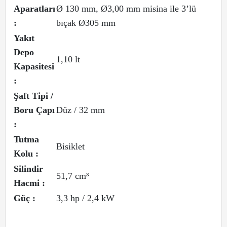
Aparatları
Ø 130 mm, Ø3,00 mm misina ile 3’lü
:
bıçak Ø305 mm
Yakıt
Depo
1,10 lt
Kapasitesi
:
Şaft Tipi /
Boru Çapı
Düz / 32 mm
:
Tutma
Bisiklet
Kolu :
Silindir
51,7 cm³
Hacmi :
Güç :
3,3 hp / 2,4 kW