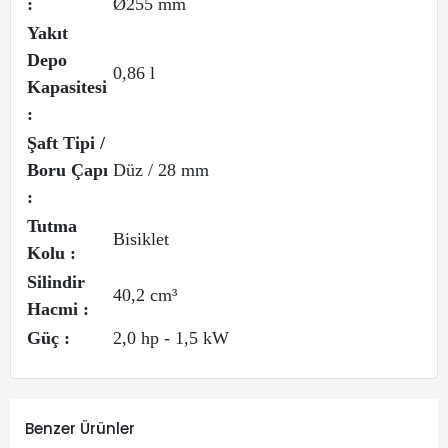
:
Ø255 mm
Yakıt
Depo
0,86 l
Kapasitesi
:
Şaft Tipi /
Boru Çapı
Düz / 28 mm
:
Tutma
Bisiklet
Kolu :
Silindir
40,2 cm³
Hacmi :
Güç :
2,0 hp - 1,5 kW
Benzer Ürünler