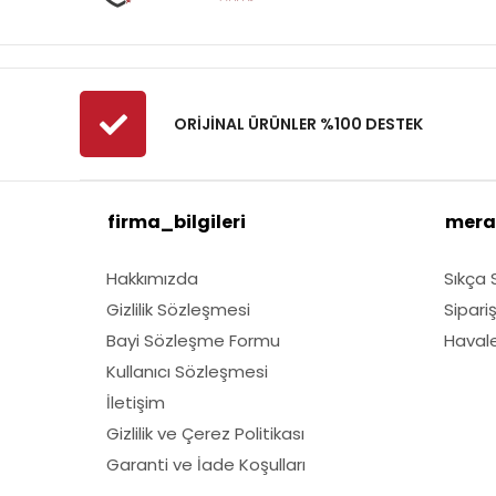
Fibrodem
First
Fiskars
Fırat
ORİJİNAL ÜRÜNLER %100 DESTEK
Fırtına
Fıskars
firma_bilgileri
mera
GMT
Grass Mixture
Hakkımızda
Sıkça 
Husqvarna
Gizlilik Sözleşmesi
Sipari
Kawasaki
Bayi Sözleşme Formu
Havale 
Lubex
Kullanıcı Sözleşmesi
Marmara
İletişim
Gizlilik ve Çerez Politikası
Nylgrass
Garanti ve İade Koşulları
Oleomac