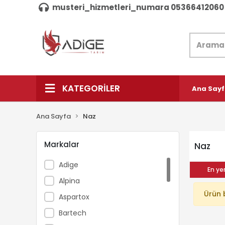
musteri_hizmetleri_numara 05366412060
KATEGORİLER
Ana Say
Ana Sayfa
Naz
Markalar
Naz
Adige
En yen
Alpina
Ürün 
Aspartox
Bartech