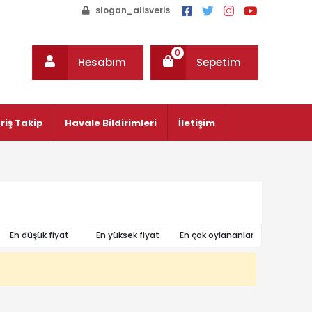
slogan_alisveris
0
Hesabım
Sepetim
riş Takip
Havale Bildirimleri
İletişim
En düşük fiyat
En yüksek fiyat
En çok oylananlar