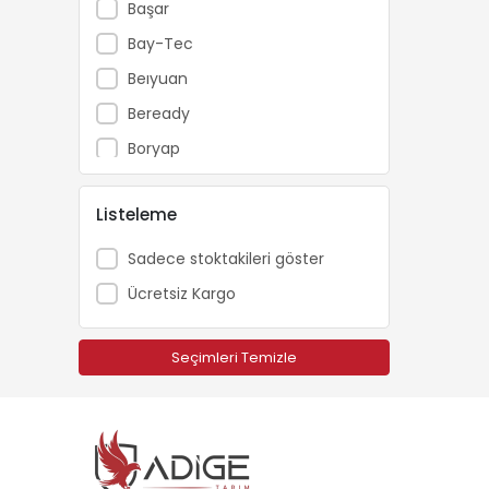
Başar
Bay-Tec
Beıyuan
Beready
Boryap
Brofar
Listeleme
Bursa Tohum
Carlton
Sadece stoktakileri göster
Catpower
Ücretsiz Kargo
Cifarelli
Dakkin
Seçimleri Temizle
Echo
Ekolojik Tarım
Energy