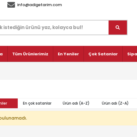
info@adigetarim.com
fa
Tüm Ürünlerimiz
En Yeniler
Çok Satanlar
Sipa
iler
En çok satanlar
Ürün adı (A-Z)
Ürün adı (Z-A)
bulunamadı.