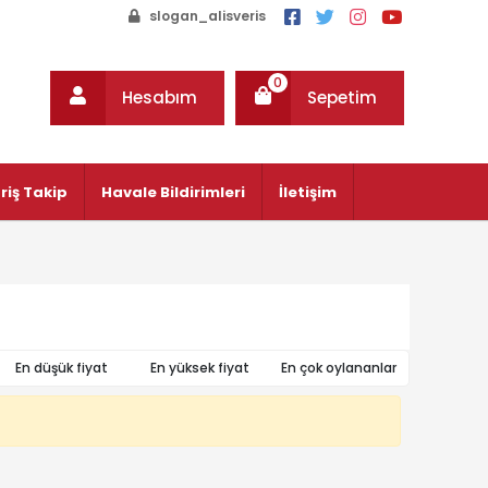
slogan_alisveris
0
Hesabım
Sepetim
riş Takip
Havale Bildirimleri
İletişim
En düşük fiyat
En yüksek fiyat
En çok oylananlar