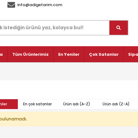
info@adigetarim.com
fa
Tüm Ürünlerimiz
En Yeniler
Çok Satanlar
Sipa
iler
En çok satanlar
Ürün adı (A-Z)
Ürün adı (Z-A)
bulunamadı.