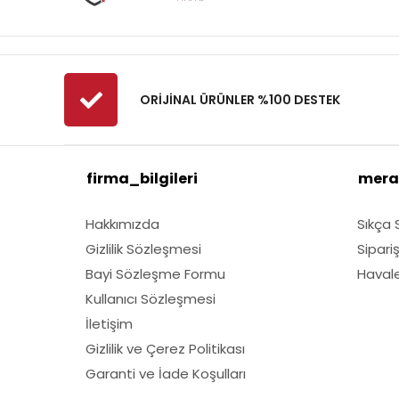
Fibrodem
First
Fiskars
Fırat
ORİJİNAL ÜRÜNLER %100 DESTEK
Fırtına
Fıskars
firma_bilgileri
mera
GMT
Grass Mixture
Hakkımızda
Sıkça 
Husqvarna
Gizlilik Sözleşmesi
Sipari
Kawasaki
Bayi Sözleşme Formu
Havale 
Lubex
Kullanıcı Sözleşmesi
Marmara
İletişim
Gizlilik ve Çerez Politikası
Nylgrass
Garanti ve İade Koşulları
Oleomac