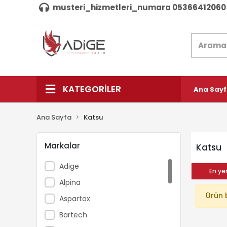
musteri_hizmetleri_numara 05366412060
KATEGORİLER
Ana Say
Ana Sayfa
Katsu
Markalar
Katsu
Adige
En yen
Alpina
Ürün 
Aspartox
Bartech