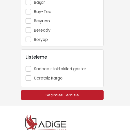
Başar
Bay-Tec
Beıyuan
Beready
Boryap
Brofar
Listeleme
Bursa Tohum
Carlton
Sadece stoktakileri göster
Catpower
Ücretsiz Kargo
Cifarelli
Dakkin
Seçimleri Temizle
Echo
Ekolojik Tarım
Energy