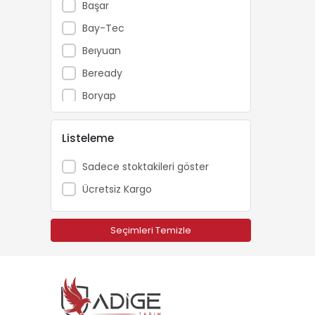
Başar
Bay-Tec
Beıyuan
Beready
Boryap
Brofar
Listeleme
Bursa Tohum
Carlton
Sadece stoktakileri göster
Catpower
Ücretsiz Kargo
Cifarelli
Dakkin
Seçimleri Temizle
Echo
Ekolojik Tarım
Energy