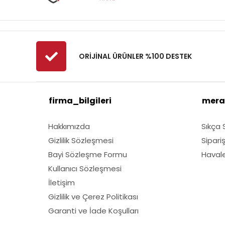
Fibrodem
First
Fiskars
Fırat
ORİJİNAL ÜRÜNLER %100 DESTEK
Fırtına
Fıskars
firma_bilgileri
mera
GMT
Grass Mixture
Hakkımızda
Sıkça 
Husqvarna
Gizlilik Sözleşmesi
Sipari
Kawasaki
Bayi Sözleşme Formu
Havale 
Lubex
Kullanıcı Sözleşmesi
Marmara
İletişim
Gizlilik ve Çerez Politikası
Nylgrass
Garanti ve İade Koşulları
Oleomac