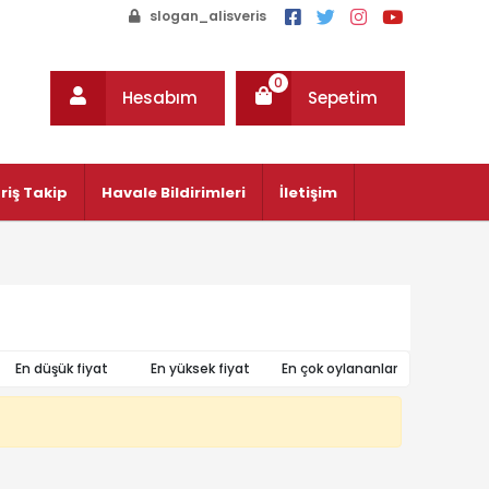
slogan_alisveris
0
Hesabım
Sepetim
riş Takip
Havale Bildirimleri
İletişim
En düşük fiyat
En yüksek fiyat
En çok oylananlar