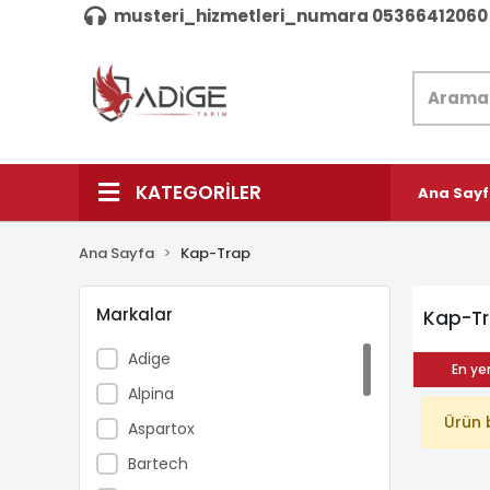
musteri_hizmetleri_numara 05366412060
KATEGORİLER
Ana Say
Ana Sayfa
Kap-Trap
Markalar
Kap-T
Adige
En yen
Alpina
Ürün 
Aspartox
Bartech