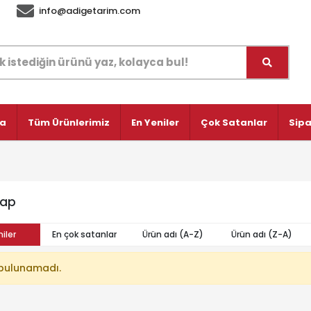
info@adigetarim.com
fa
Tüm Ürünlerimiz
En Yeniler
Çok Satanlar
Sipa
rap
iler
En çok satanlar
Ürün adı (A-Z)
Ürün adı (Z-A)
bulunamadı.