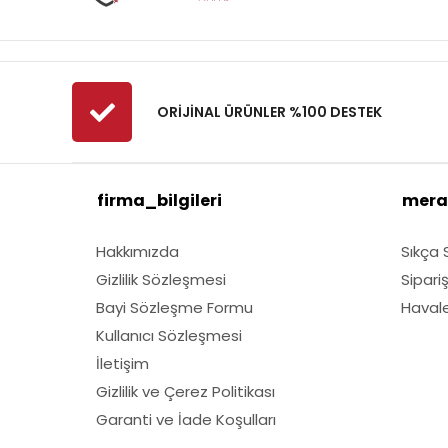
Fibrodem
First
Fiskars
Fırat
ORİJİNAL ÜRÜNLER %100 DESTEK
Fırtına
Fıskars
firma_bilgileri
mera
GMT
Grass Mixture
Hakkımızda
Sıkça 
Husqvarna
Gizlilik Sözleşmesi
Sipari
Kawasaki
Bayi Sözleşme Formu
Havale 
Lubex
Kullanıcı Sözleşmesi
Marmara
İletişim
Gizlilik ve Çerez Politikası
Nylgrass
Garanti ve İade Koşulları
Oleomac