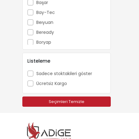
Başar
Bay-Tec
Beıyuan
Beready
Boryap
Brofar
Listeleme
Bursa Tohum
Carlton
Sadece stoktakileri göster
Catpower
Ücretsiz Kargo
Cifarelli
Dakkin
Seçimleri Temizle
Echo
Ekolojik Tarım
Energy