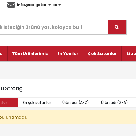
info@adigetarim.com
fa
Tüm Ürünlerimiz
En Yeniler
Çok Satanlar
Sipa
u Strong
iler
En çok satanlar
Ürün adı (A-Z)
Ürün adı (Z-A)
bulunamadı.