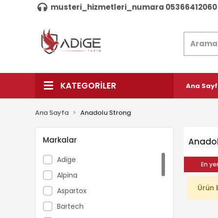
musteri_hizmetleri_numara 05366412060
KATEGORİLER
Ana Say
Ana Sayfa
Anadolu Strong
Markalar
Anadol
Adige
En yen
Alpina
Ürün 
Aspartox
Bartech