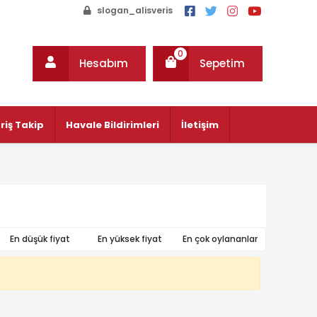
slogan_alisveris
0
Hesabım
Sepetim
riş Takip
Havale Bildirimleri
İletişim
En düşük fiyat
En yüksek fiyat
En çok oylananlar