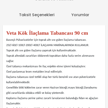
Taksit Seçenekleri
Yorumlar
Veta Kök İlaçlama Tabancası 90 cm
Basınçlı Pülvarizatörler için toprak altı sıvı gübre ilaçlama tabancası.
25LT-60LT-100LT-200LT-400LT İLAÇLAMA MAKİNALARINDA KULLANILIR.
Toprak altı sıvı gübre ilaçlama yapmak için kullanılmaktadır.
Toprak altındaki zararlıları öldürerek topraktan daha fazla verim alınmasını
sağlar.
Özel tabanca mekanizması ile ilaç enjekte etme işlemi kolaylaştırır.
Özel paslanmaz krom metalden imal edilmiştir.
İlaçlama tabancası özel tetikli olup her türlü benzinli sıvı atan pülverizatörle
kullanılabilmektedir.
Genellikle bitki köklerine zarar veren Haziran böceği,mayıs böceği,Danaburnu
gibi zararlılarda oldukca etkili ve kolay yöntemdir.
Kaplama ilaçlama yerine yalnız zararlı larvalarının bulunduğu fidan ve ağaçları
ilaçlamaktır.