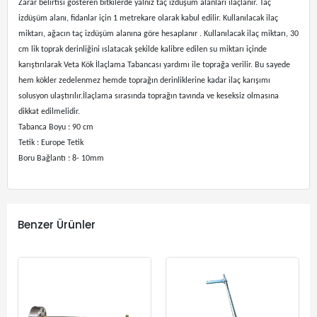
Zarar belirtisi gösteren bitkilerde yalnız taç izdüşüm alanları ilaçlanır. Taç
izdüşüm alanı, fidanlar için 1 metrekare olarak kabul edilir. Kullanılacak ilaç
miktarı, ağacın taç izdüşüm alanına göre hesaplanır . Kullanılacak ilaç miktarı, 30
cm lik toprak derinliğini ıslatacak şekilde kalibre edilen su miktarı içinde
karıştırılarak Veta Kök İlaçlama Tabancası yardımı ile toprağa verilir. Bu sayede
hem kökler zedelenmez hemde toprağın derinliklerine kadar ilaç karışımı
solusyon ulaştırılır.İlaçlama sırasında toprağın tavında ve keseksiz olmasına
dikkat edilmelidir.
Tabanca Boyu : 90 cm
Tetik : Europe Tetik
Boru Bağlantı : 8- 10mm
Benzer Ürünler