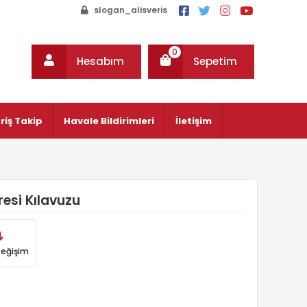
slogan_alisveris
0
Hesabım
Sepetim
riş Takip
Havale Bildirimleri
İletişim
esi Kılavuzu
Değişim