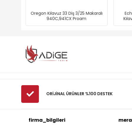
Oregon Kılavuz 33 Diş 3/25 Makaralı
Ech
940C,941CX Proam
Kıla
ORİJİNAL ÜRÜNLER %100 DESTEK
firma_bilgileri
mera