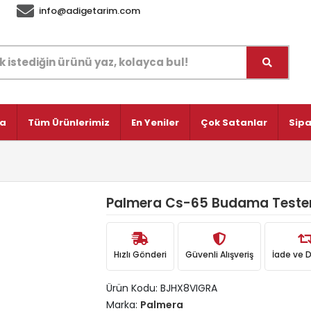
info@adigetarim.com
fa
Tüm Ürünlerimiz
En Yeniler
Çok Satanlar
Sipa
Palmera Cs-65 Budama Tester
Hızlı Gönderi
Güvenli Alışveriş
İade ve 
Ürün Kodu:
BJHX8VIGRA
Marka:
Palmera