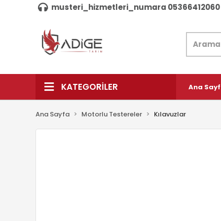
musteri_hizmetleri_numara 05366412060
KATEGORİLER
Ana Say
Ana Sayfa
Motorlu Testereler
Kılavuzlar