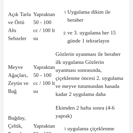
Uygulama dikim ile
Açık Tarla
Yapraktan
beraber
ve Örtü
50 - 100
Altı
cc / 100 lt
ve 3. uygulama her 15
Sebzeler
su
günde 1 tekrarlayın
Gözlerin uyanması ile beraber
ilk uygulama Gözlerin
Meyve
Yapraktan
uyanması sonrasında,
Ağaçları,
50 - 100
çiçeklenme öncesi 2. uygulama
Zeytin ve
cc / 100 lt
ve meyve tutumundan hasada
Bağ
su
kadar 2 uygulama daha
Ekimden 2 hafta sonra (4-6
yaprak)
Buğday,
Çeltik,
Yapraktan
uygulama çiçeklenme