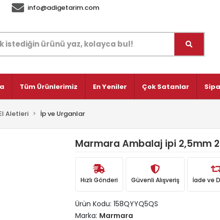
info@adigetarim.com
fa
Tüm Ürünlerimiz
En Yeniler
Çok Satanlar
Sipa
El Aletleri
İp ve Urganlar
Marmara Ambalaj ipi 2,5mm 2
Hızlı Gönderi
Güvenli Alışveriş
İade ve 
Ürün Kodu:
158QYYQ5QS
Marka:
Marmara