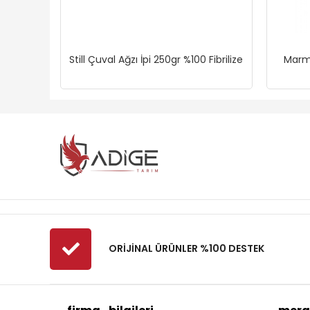
Still Çuval Ağzı İpi 250gr %100 Fibrilize
Marm
ORİJİNAL ÜRÜNLER %100 DESTEK