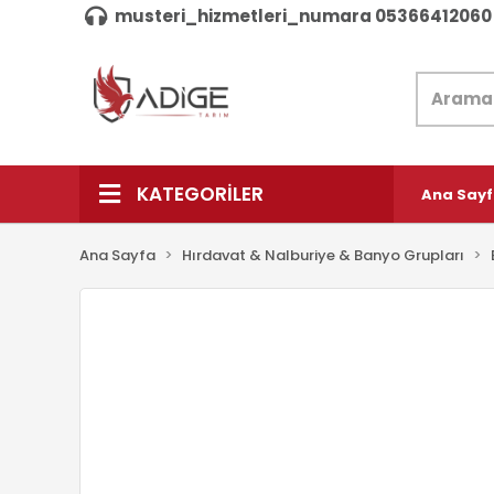
musteri_hizmetleri_numara 05366412060
KATEGORİLER
Ana Say
Ana Sayfa
Hırdavat & Nalburiye & Banyo Grupları