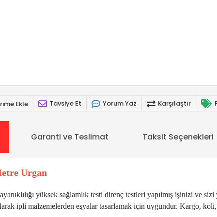
Tavsiye Et
Yorum Yaz
Karşılaştır
rime Ekle
Garanti ve Teslimat
Taksit Seçenekleri
etre Urgan
nıklılığı yüksek sağlamlık testi direnç testleri yapılmış işinizi ve siz
 yapılarak ipli malzemelerden eşyalar tasarlamak için uygundur. Kargo, k