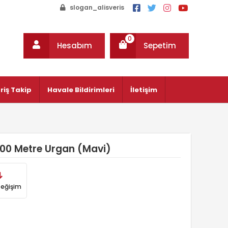
slogan_alisveris
0
Hesabım
Sepetim
riş Takip
Havale Bildirimleri
İletişim
00 Metre Urgan (Mavi)
Değişim