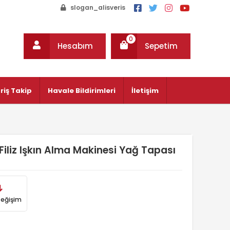
slogan_alisveris
0
Hesabım
Sepetim
riş Takip
Havale Bildirimleri
İletişim
iliz Işkın Alma Makinesi Yağ Tapası
Değişim