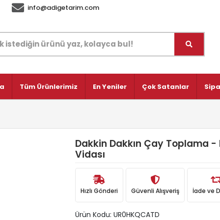
info@adigetarim.com
fa
Tüm Ürünlerimiz
En Yeniler
Çok Satanlar
Sipa
Dakkin Dakkın Çay Toplama - F
Vidası
Hızlı Gönderi
Güvenli Alışveriş
İade ve 
Ürün Kodu:
UR0HKQCATD