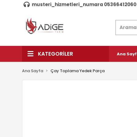
musteri_hizmetleri_numara 05366412060
KATEGORİLER
Ana Say
Ana Sayfa
Çay Toplama Yedek Parça